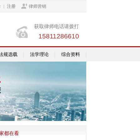
录
注册
律师营销
|
获取律师电话请拨打
15811286610
法规选载
法学理论
综合资料
家都在看