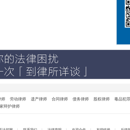
律师
劳动律师
遗产律师
合同律师
债务律师
股权律师
毒品犯
家辩护律师
于法邦网
|
联系我们
|
法律声明
|
欢迎合作
|
友情链接
|
反馈