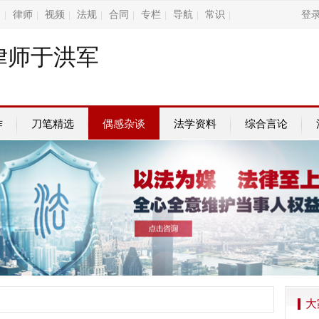
询
律师
视频
法规
合同
专栏
导航
常识
登
|
|
|
|
|
|
|
|
律师于洪军
作
刀笔精选
偶感杂谈
法学资料
综合言论
大