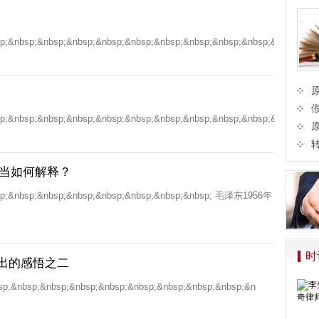
p;&nbsp;&nbsp;&nbsp;&nbsp;&nbsp;&nbsp;&nbsp;&nbsp;&nbsp;&nbs
p;&nbsp;&nbsp;&nbsp;&nbsp;&nbsp;&nbsp;&nbsp;&nbsp;&nbsp;&nbs
在当如何解释？
sp;&nbsp;&nbsp;&nbsp;&nbsp;&nbsp;&nbsp;&nbsp; 毛泽东1956年
时
出的感悟之二
;&nbsp;&nbsp;&nbsp;&nbsp;&nbsp;&nbsp;&nbsp;&n