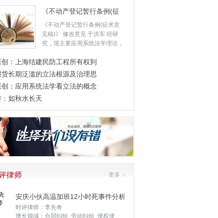
《不动产登记暂行条例(征
求意见
《不动产登记暂行条例(征求意
见稿)》 修改意见 于洪军 经研
究，现主要应用系统法学理论，
对《不动产登记
原创：上海结建民防工程所有权到
假货长期泛滥的立法根源及治理思
原创：应用系统法学看立法的概念
转：如秋水长天
评律师
更多
>
安庆小伙高温加班12小时死事件分析
时评律师：李先奇
擅长领域：合同纠纷 劳动纠纷 债权债