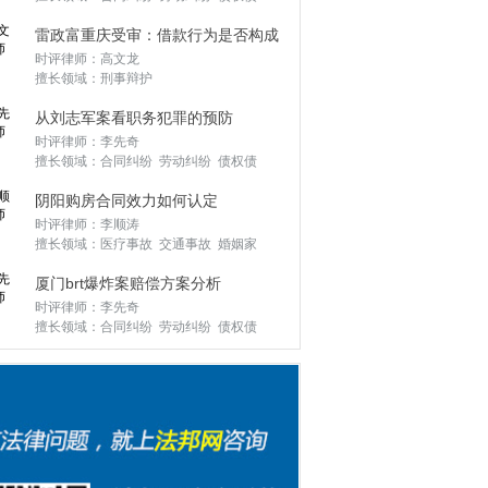
务 公司并购 股份转让 企业改制 刑事辩
雷政富重庆受审：借款行为是否构成
护 外商投资 常年顾问 私人律师
时评律师：高文龙
受贿？
擅长领域：刑事辩护
从刘志军案看职务犯罪的预防
时评律师：李先奇
擅长领域：合同纠纷 劳动纠纷 债权债
务 公司并购 股份转让 企业改制 刑事辩
阴阳购房合同效力如何认定
护 外商投资 常年顾问 私人律师
时评律师：李顺涛
擅长领域：医疗事故 交通事故 婚姻家
庭 遗产继承 劳动纠纷 合同纠纷 罪与非
厦门brt爆炸案赔偿方案分析
罪 债权债务 房产纠纷
时评律师：李先奇
擅长领域：合同纠纷 劳动纠纷 债权债
务 公司并购 股份转让 企业改制 刑事辩
护 外商投资 常年顾问 私人律师