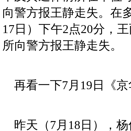
向警方报王静走失。在
17
日）下午
2
点
20
分，王
所向警方报王静走失。
再看一下
7
月
19
日《京
昨天（
7
月
18
日），杨