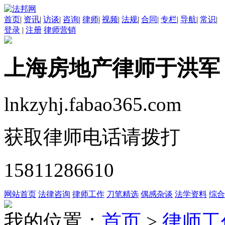
首页
|
资讯
|
访谈
|
咨询
|
律师
|
视频
|
法规
|
合同
|
专栏
|
导航
|
常识
|
登录
|
注册
律师营销
上海房地产律师于洪军
lnkzyhj.fabao365.com
获取律师电话请拨打
15811286610
网站首页
法律咨询
律师工作
刀笔精选
偶感杂谈
法学资料
综合
我的位置：
首页
>
律师工