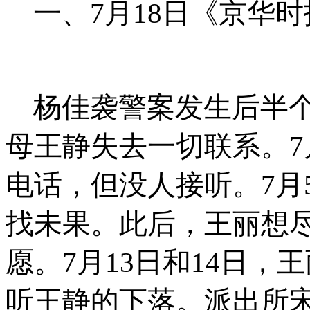
一、
7
月
18
日《京华时
杨佳袭警案发生后半
母王静失去一切联系。
7
电话，但没人接听。
7
月
找未果。此后，王丽想
愿。
7
月
13
日和
14
日，王
听王静的下落。派出所